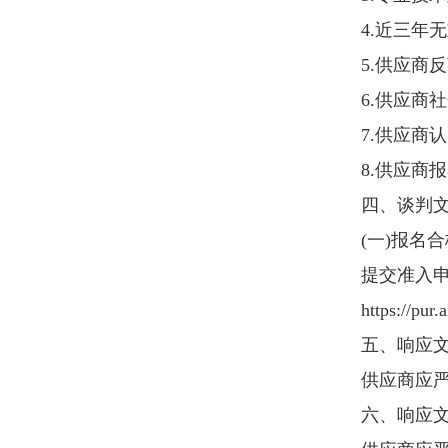
联系人电子邮箱：chengjuan@cae.c
系统操作问题的咨询，可拨打中
https://pur.airchina.com.cn
）。
十、其他
(
一
)
请供应商仔细阅读“报名材料”
(
二
)
请供应商严格按照报名时间及
(
三
)
供应商注册环节，选择
“中国
十一、质疑
请对采购项目有质疑的供应商在
附件：质疑联系渠道、质疑函
http://www.cae.com.cn/down/2026
© 2016民航快递
京