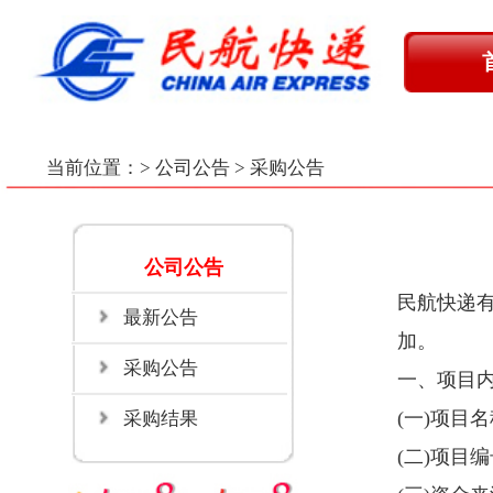
首 页
在
最新公
当前位置：
> 公司公告 > 采购公告
公司公告
民航快递有限责任公司山西区域
最新公告
加。
采购公告
一、
项目内容：
(
一
)
项目名称：
山西区域电子备件
采购结果
(
二
)
项目编号：
CGXM-ACC-E-202
(
三
)
资金来源：企业自筹
(
四
)
项目地点：
山西省
(
五
)
项目需求：
主要采购内容：
1.
在山西省太原、大同、朔州、忻
务。