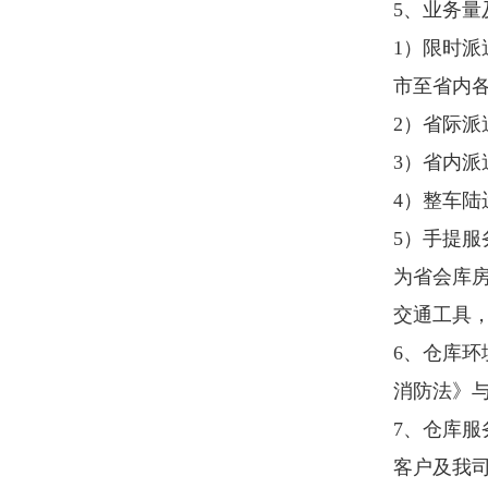
消防法》与项目相关规范执行。
7
、仓库服务合作人员服务意识必
客户
及我司
IT
系统，并能通过我
8
、按照相关规范提供铺货盘点服
注：如对项目需求有疑问，请联
二、供应商资格要求：
(
一
)
供应商必须具有独立承担民事
照）。
(
二
)
具有依法缴纳税收和社会保障
(
三
)
具有良好的商业信誉和健全的
(
四
)
具有履行合同所必需的专业技
(
五
)
近三年内，在国家企业信用信
（黑名单），中国政府采购网
http://www.ccgp.gov.cn/search/cr/
中
(
六
)
非中航集团黑名单供应商，非
(
七
)
未通过准入的供应商不具备参
(
八
)
单位负责人为同一人或者存在
(
九
)
本项目不接受