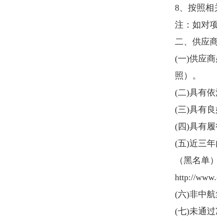
且报名材料审核通过。
三、报名要求：
https://pur.airchina.com.cn
）注册的
(
二
)
采购公告发布时间为
202
6年4
台注册的供应商，务必在采购公
名、递交报名材料，未在公告截
格。
(
三
)
报名材料
1.
填写并盖章的《供应商信息登记
2.
法人或其他组织的具有统一社会
3.
专业技术及行业资质证明材料，
4.
近三年无重大违法声明盖章（格
5.
供应商反商业贿赂承诺书
6.
供应商社会准则符合性自审问卷
7.
供应商认为其他必要提供的材料
8.
供应商报名材料填写指引（仅做
四、谈判文件的获取
(
一
)
报名合格的供应商在平台进行