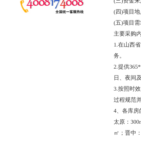
2.
提供
365*7*24
小时派送业务服务
日、夜间及特殊时段均能高效承
3.
按照时效要求提供对应物流服务
过程规范并时效达标。
4
、各库房的预估存储量及库房面
太原：
300m
³、
1500
㎡；大同：
40
㎡；晋中：
10m
³、
100
㎡；阳泉：
5
、业务量及运输要求：运输服务
1
）限时派送：月均
800
票左右，
市至省内各县、乡、地级市；
2
）省际派送：月均
30
票左右，月
3
）省内派送：月均
1100
票左右，
4
）整车陆运：该时效货物较少，
5
）手提服务：年均
5
票，为小件
为省会库房、航空港城市库房，
交通工具，不允许出现人为因素
6
、仓库环境要求为：防火、无渗