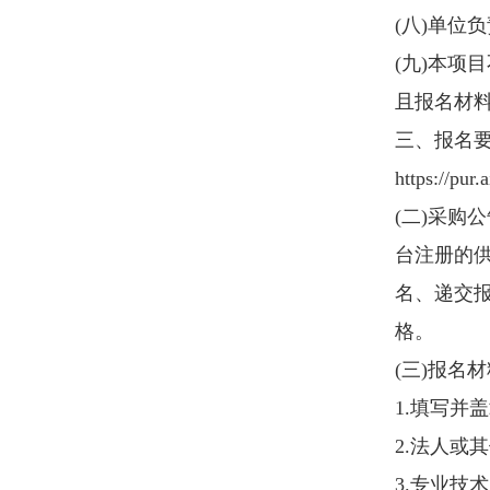
提交准入申请。
(
二
)
请报名合格的
https://pur.airchina.com.cn
），按规
五、响应文件编制
供应商应严格按照谈判文件要求
六、响应文件递交
供应商应严格按照谈判文件规定
七、谈判相关事宜
供应商按照谈判文件规定参加本
八、发布公告的媒介
本项目采购公告信息（含首次及
（
www.airchinacargo.com
）、中
采购与招标网
(http://www.chinabid
（
http://www.56bid.com
）同时发
承担责任。
九、联系方式
采购人：民航快递有限责任公司
联系人：程女士
联系人电话：18010225860