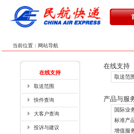
首 页
在
取送范
当前位置：
网站导航
在线支持
在线支持
取送范围
快件查询
大客户
取送范围
产品与服务
快件查询
国际业务
促销活动
大客户查询
标准产品
：
限时服务
分时
投诉与建议
增值服务
：
开箱验货
签单
个性方案
：
备件物流解决方
协作平台
客户须知
：
快递单填写指引
公司公告
最新公告
采购公告
采购结