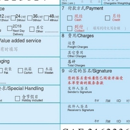
外）；
目可以留空；
箱；
籍人士除外）；
，必须填写收件人的