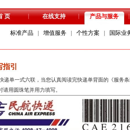
线支持
产品与服务
公司公告
人才招聘
值服务
|
个性方案
|
国际业务
|
客户须知
|
促销活动
认真阅读完快递单背面的《服务条款》后，请以正楷字体清晰书写，并用中文填
写。