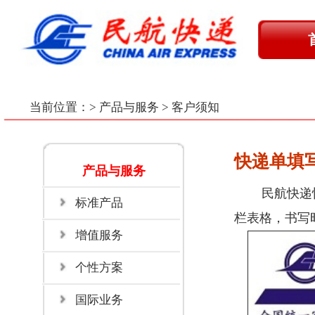
首 页
在
标准产品
|
增
当前位置：
> 产品与服务 > 客户须知
快递单填写指引
产品与服务
民航快递快递单一式六联，当您
标准产品
栏表格，书写时请用圆珠笔并用力填
增值服务
个性方案
国际业务
客户须知
促销活动