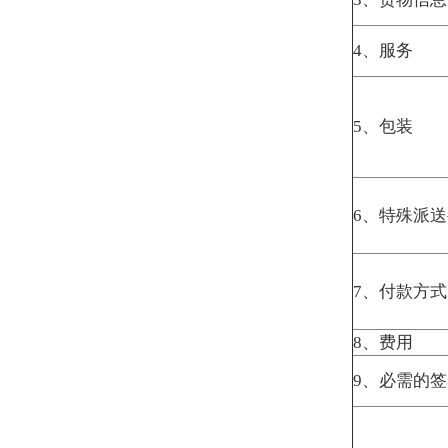
Ø
计费重量
体积重
当您手填快递单时注意事项
（
1
）使用蓝色或黑色的签字笔
（
2
）字迹清晰且可识别，数字
（
3
）使用正楷中文填写；
（
4
）着力填写，最后一联运单
（
5
）不得使用修正液；
（
6
）不得在错误资料上复写。
© 2016民航快递
京