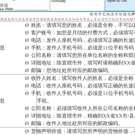
：必须填写收件人所在公司名称的全称和部门名称，如为私人客户，可以不填；
：除直辖市外，精确到
XX
省
XX
市
/
县
XX
区
/
镇
XX
街
XX
号，不可以是邮政信箱；
件人地址处所对应的邮政编码。
价值：请填写您所声明的货物价值，不应超过货物本身的实际价格，如不需要投保，
：请务必详细、准确填写货物实际名称。对于禁运货物我们的工作人员有权利拒绝收
所需要的服务产品，并在对应的方框内打“√”，如为其它产品，在“其它”栏内注明；
：如有需要，可询问我们的工作人员后进行填写。
物最外层实际包装
方式按照
1
纸箱
2
木箱 格式填写；
列包装方式，在“其它”栏内注明；
合运输条件的包装，我们的工作人员有权利要求您加固或改换包装。
：如您在民航快递机场营业厅柜台提货，可在此项对应的方框内打“√”；
：如您勾选了“含节假日”则代表工作日与节假日均需进行派送 ；未勾选“含节假日”
您需要在指定时间内派送请在“其它信息”中注明。
月结、到付项项中选择其中一项，在相应的方框内打“√”；
请填写本票货件到付运费的大写金额；
付款方式，在“其它”栏内注明。
它、总计：由我们的工作人员在您的监督下填写。
名：请您认真阅读并知悉快递单背面服务条款 后，签署您的真实姓名并填写实际发
签名需清晰、可辨认，我们的工作人员禁止替
代您签名
；
：如您发运货件是有其它未尽要求，可在此栏内填写
；
字、始发站、目的站：由我们的工作人员填写
填写包装后的实际件数；
：请填写该票货物（一件或多件）的实际重量；
写该票货物（一件或多件）的长宽高尺寸，多件货物尺寸在快递单空白处填写；