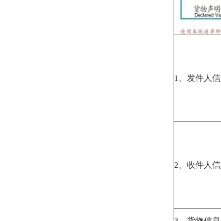
Ø
公司名称
Ø
详细地址
Ø
邮编：收
Ø
货物声明
3
、货物信息
Ø
货物品名
Ø
请您选择
4
、服务
Ø
增值服务
Ø
请填写货
Ø
多件包装
5
、包装
Ø
超出所罗
Ø
对于不符
Ø
机场自提
6
、特殊派送要求
Ø
含节假日
送；如
Ø
在现结、
7
、付款方式
Ø
到付栏后
Ø
如为其它
8
、费用
Ø
运费、其
Ø
发件人签
9
、必需的签名
钟），
Ø
其它信息
Ø
经办人签
Ø
件数：请
10
、其它项目
Ø
实际重量
Ø
尺寸：填