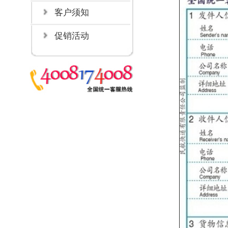
Ø
姓名：请
Ø
客户账号
Ø
电话：发
1
、发件人信息
Ø
手机：发
Ø
公司名称
Ø
详细地址
Ø
邮编：您
Ø
收件人姓
Ø
电话：收
Ø
手机：收
2
、收件人信息
手机。