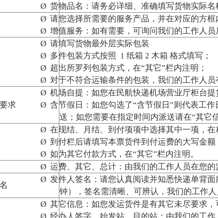
：实际重量和体积重量取其高者填写
量计算公式：体积重量（
KG
）
=
长（厘米）
*
高（厘米）
*
宽（厘米）
/6000
；
和字母部分的书写要符合标准；
上的字迹可识别；
有限责任公司 版权所有 |
京ICP备11046855号
公网安备 11030302000017号